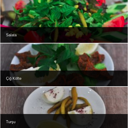
Salata
Çiğ Köfte
Turşu