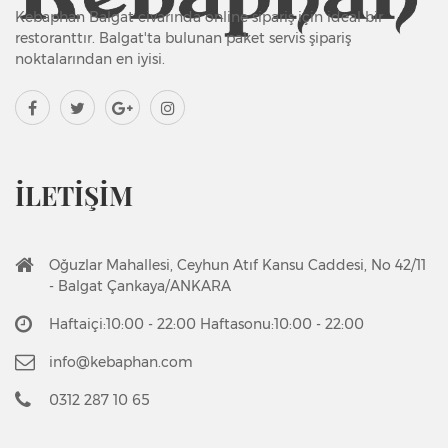
Kebaphan Balgat civarında online sipariş için ideal bir
restoranttır. Balgat'ta bulunan paket servis şipariş
noktalarından en iyisi.
İLETİŞİM
Oğuzlar Mahallesi, Ceyhun Atıf Kansu Caddesi, No 42/11
- Balgat Çankaya/ANKARA
Haftaiçi:10:00 - 22:00 Haftasonu:10:00 - 22:00
info@kebaphan.com
0312 287 10 65